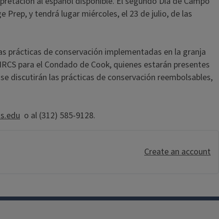
erpretación al español disponible. El segundo Día de Campo
rep, y tendrá lugar miércoles, el 23 de julio, de las
y las prácticas de conservación implementadas en la granja
A NRCS para el Condado de Cook, quienes estarán presentes
se discutirán las prácticas de conservación reembolsables,
is.edu
o al (312) 585-9128.
Create an account