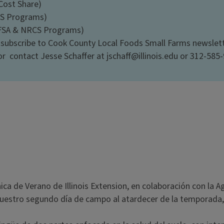
Cost Share)
CS Programs)
FSA & NRCS Programs)
 subscribe to Cook County Local Foods Small Farms newslett
r contact Jesse Schaffer at jschaff@illinois.edu or 312-585
a de Verano de Illinois Extension, en colaboración con la Age
estro segundo día de campo al atardecer de la temporada, 