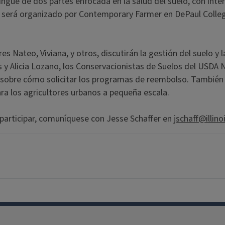
lingüe de dos partes enfocada en la salud del suelo, con int
 será organizado por Contemporary Farmer en DePaul College P
res Nateo, Viviana, y otros, discutirán la gestión del suelo 
es y Alicia Lozano, los Conservacionistas de Suelos del USD
s sobre cómo solicitar los programas de reembolso. También 
ara los agricultores urbanos a pequeña escala.
 participar, comuníquese con Jesse Schaffer en
jschaff@illino